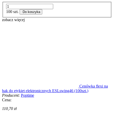
100 szt.
Do koszyka
zobacz więcej
Cenówka flexi na
hak do etykiet elektronicznych ESLswing46 (100szt.)
Producent:
Poptime
Cena:
110,70 zł