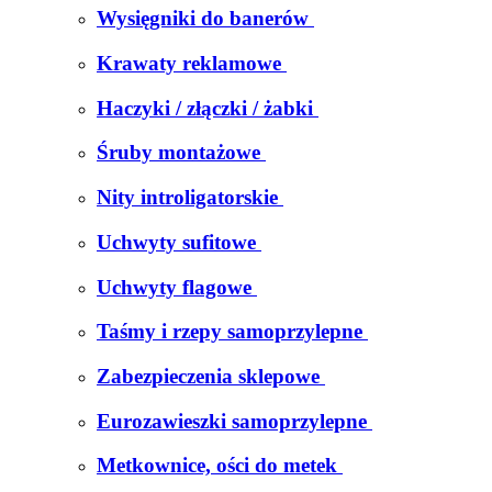
Wysięgniki do banerów
Krawaty reklamowe
Haczyki / złączki / żabki
Śruby montażowe
Nity introligatorskie
Uchwyty sufitowe
Uchwyty flagowe
Taśmy i rzepy samoprzylepne
Zabezpieczenia sklepowe
Eurozawieszki samoprzylepne
Metkownice, ości do metek