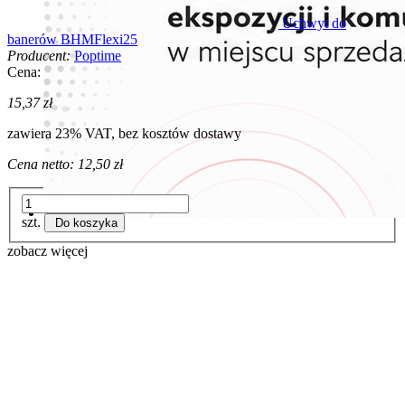
Uchwyt do
banerów BHMFlexi25
Producent:
Poptime
Cena:
15,37 zł
zawiera 23% VAT, bez kosztów dostawy
Cena netto:
12,50 zł
szt.
Do koszyka
zobacz więcej